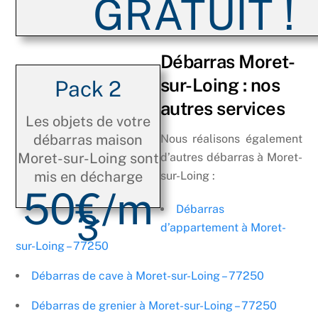
GRATUIT !
Débarras Moret-
sur-Loing : nos
Pack 2
autres services
Les objets de votre
débarras maison
Nous réalisons également
Moret-sur-Loing sont
d’autres débarras à Moret-
mis en décharge
sur-Loing :
50€/m
Débarras
3
d’appartement à Moret-
sur-Loing – 77250
Débarras de cave à Moret-sur-Loing – 77250
Débarras de grenier à Moret-sur-Loing – 77250