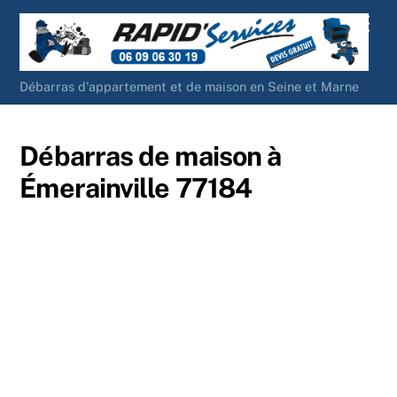
Skip
Men
to
content
Débarras d'appartement et de maison en Seine et Marne
Débarras de maison à
Émerainville 77184