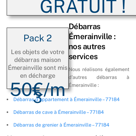
GRATUIT !
Débarras
Émerainville :
Pack 2
nos autres
Les objets de votre
services
débarras maison
Émerainville sont mis
Nous réalisons également
en décharge
d’autres débarras à
50€/m
Émerainville :
3
Débarras d’appartement à Émerainville – 77184
Débarras de cave à Émerainville – 77184
Débarras de grenier à Émerainville – 77184