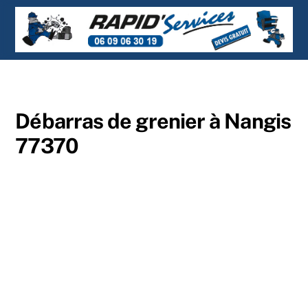
Skip
Men
to
content
Débarras de grenier à Nangis
77370