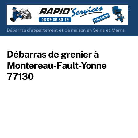
Skip
Men
to
content
Débarras d'appartement et de maison en Seine et Marne
Débarras de grenier à
Montereau-Fault-Yonne
77130