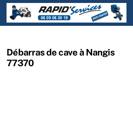
Skip
Men
to
content
Débarras de cave à Nangis
77370