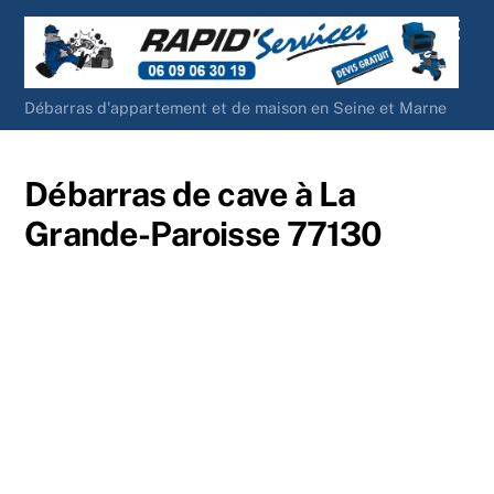
Skip
Men
to
content
Débarras d'appartement et de maison en Seine et Marne
Débarras de cave à La
Grande-Paroisse 77130