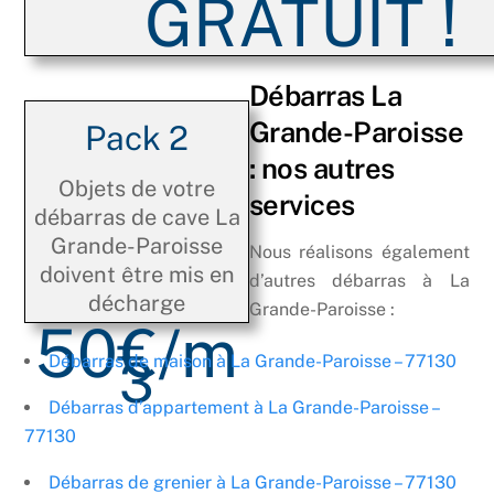
GRATUIT !
Débarras La
Grande-Paroisse
Pack 2
: nos autres
Objets de votre
services
débarras de cave La
Grande-Paroisse
Nous réalisons également
doivent être mis en
d’autres débarras à La
décharge
Grande-Paroisse :
50€/m
3
Débarras de maison à La Grande-Paroisse – 77130
Débarras d’appartement à La Grande-Paroisse –
77130
Débarras de grenier à La Grande-Paroisse – 77130