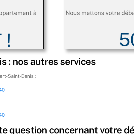
appartement à
Nous mettons votre déba
5
 !
s : nos autres services
rt-Saint-Denis :
240
240
te question concernant votre d