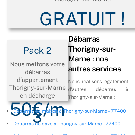
GRATUIT !
Débarras
Thorigny-sur-
Pack 2
Marne : nos
Nous mettons votre
autres services
débarras
d’appartement
Nous réalisons également
Thorigny-sur-Marne
d’autres débarras à
en décharge
Thorigny-sur-Marne :
50€/m
3
Débarras de maison à Thorigny-sur-Marne – 77400
Débarras de cave à Thorigny-sur-Marne – 77400