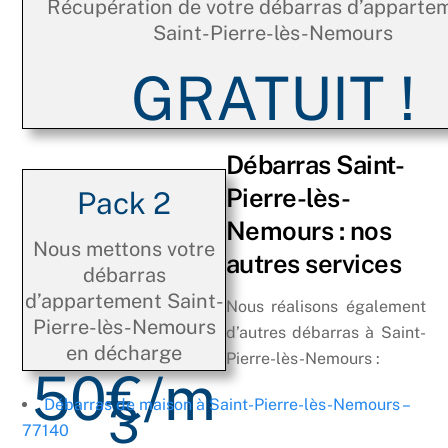
Récupération de votre débarras d’apparte
Saint-Pierre-lès-Nemours
GRATUIT !
Débarras Saint-
Pierre-lès-
Pack 2
Nemours : nos
Nous mettons votre
autres services
débarras
d’appartement Saint-
Nous réalisons également
Pierre-lès-Nemours
d’autres débarras à Saint-
en décharge
Pierre-lès-Nemours :
50€/m
3
Débarras de maison à Saint-Pierre-lès-Nemours –
77140